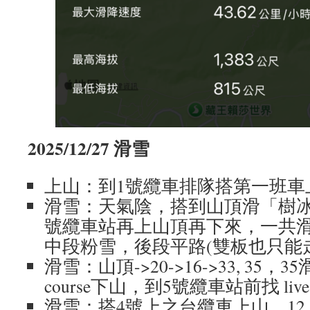
2025/12/27 滑雪
上山：到1號纜車排隊搭第一班車
滑雪：天氣陰，搭到山頂滑「樹冰原 c
號纜車站再上山頂再下來，一共滑
中段粉雪，後段平路(雙板也只能走
滑雪：山頂->20->16->33, 35
course下山，到5號纜車站前找 live 
滑雪：搭4號上之台纜車上山，12,1