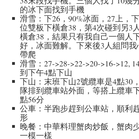
38末段找手機。三個人找了10幾
的冰下面找到手機
滑雪：下26，90%冰面，27上，
位雙板下橫倉38，第4次碰到另3
橫倉38，結果只有我自己一個人下
好，冰面難解。下來後3人組問我
帶爬
滑雪：27->28->22->20->16->12
到下午4點下山
下山：末班下山2號纜車是4點30
隊排到纜車站外面，等搭上纜車下
點56分
公車：半跑步趕到公車站，順利趕
形
晚餐：中華料理蟹肉炒飯，蟹肉
一模一樣