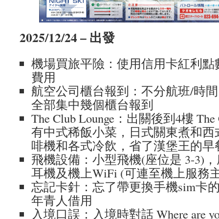
2025/12/24 – 出發
機場買旅平險：使用信用卡紅利點
費用
航空公司櫃台報到：不分航班/時
全部集中幾個櫃台報到
The Club Lounge：出關後到4樓 The
有中式稀飯小菜，日式關東煮和西
啡機和各式冷飲，省了漢堡王的早
飛機設備：小型飛機(座位是 3-3
耳機及機上WiFi (可連至機上服務
忘記卡針：忘了帶更換手機sim卡
年青人借用
入境口誤：入境時對話 Where are you g