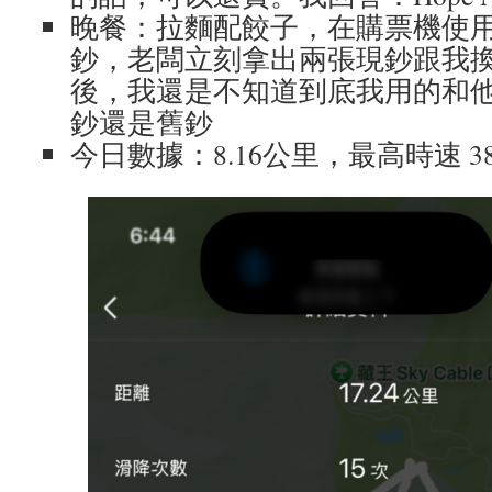
晚餐：拉麵配餃子，在購票機使
鈔，老闆立刻拿出兩張現鈔跟我
後，我還是不知道到底我用的和
鈔還是舊鈔
今日數據：8.16公里，最高時速 38.