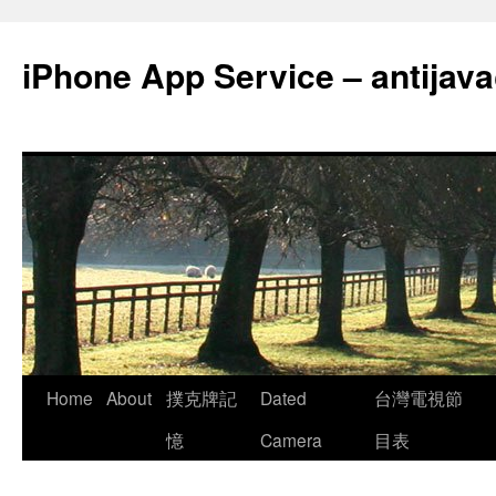
Skip
to
iPhone App Service – antija
content
Home
About
撲克牌記
Dated
台灣電視節
憶
Camera
目表