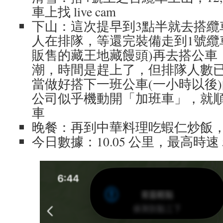
車上找 live cam
下山：這次提早到3點半就去搭纜
人在排隊，等還完裝備走到1號纜
販售的藏王地藏饅頭)再去搭公車
潮，時間是趕上了，但排隊人數
當做好搭下一班公車(一小時以後
公司似乎機動開「加班車」，就
車
晚餐：再到中華料理吃蝦仁炒飯
今日數據：10.05 公里，最高時速 5