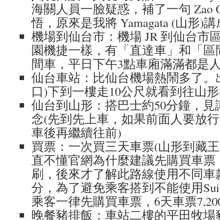
海關人員一臉疑惑，補了一句 Zao O
悟，原來是我將 Yamagata (山形)講成 
機場到仙台市：機場 JR 到仙台市
園機捷一樣，有「直達車」和「區
間車，平日下午3點車廂滿滿都是
仙台車站：比仙台機場熱鬧多了。
口)下到一樓走10公尺就看到往山形
仙台到山形：搭巴士約50分鐘，見
念(先到先上車，如果前面人要放
車後再繼續往前)
買票：一次買三天車票(山形到藏王
直不懂官網為什麼建議先購買車票，明
刷，後來才了解此路線使用不同車
分，為了避免乘客搭到不能使用Sui
乘客一律先購買車票，6天車票7,20
晚餐豬排飯：車站二樓的平田牧場