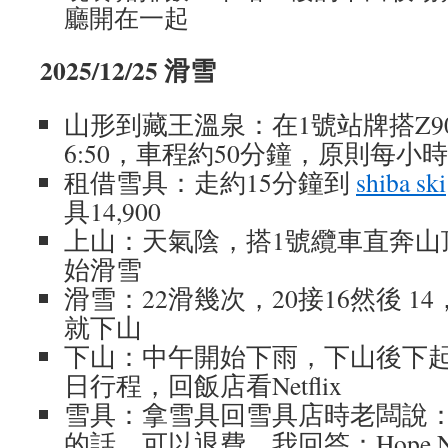
廳開在一起
2025/12/25 滑雪
山形到藏王溫泉：在1號站牌搭Z9
6:50，車程約50分鐘，原則每小
租借雪具：走約15分鐘到
shiba ski
具14,900
上山：天氣陰，搭1號纜車直奔山
始滑雪
滑雪：22滑幾次，20接16然後 
就下山
下山：中午開始下雨，下山後下
日行程，回飯店看Netflix
雪具：拿雪具回雪具店時老闆說
的話，可以退費。我回答：Hope N