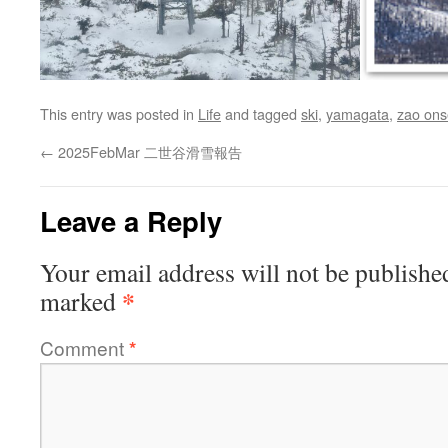
This entry was posted in
Life
and tagged
ski
,
yamagata
,
zao on
←
2025FebMar 二世谷滑雪報告
Leave a Reply
Your email address will not be publishe
*
marked
Comment
*