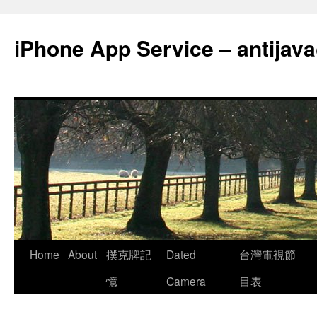
Skip
to
iPhone App Service – antija
content
Home
About
撲克牌記
Dated
台灣電視節
憶
Camera
目表