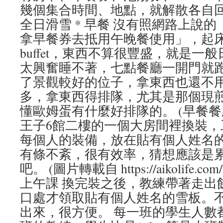
幾個集合時間、地點，就解散各自回
全日滑雪 * 早餐 沒有照網路上說
拿早餐券去抵用午晚餐使用」，起
buffet，東西不算很豐盛，就是一
太興奮睡不著，七點餐廳一開門就
了景觀較好的位子，拿東西也還不
多，拿東西得排隊，尤其是那個現
懂歐姆蛋有什麼好排隊的。 (早餐餐廳的 
王子6館二樓的一個大房間裡換裝，
每個人的裝備，放在貼有個人姓名
有條不紊，很有效率，猜想應該是
吧。 (圖片轉載自 https://aikolife.com/nae
上午課 換完裝之後，教練帶著走出
口處才領取貼有個人姓名的雪板。
出來，很方便。 每一班的學生人數