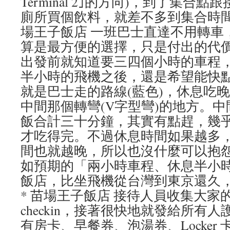
Terminal 2｣的方向)，到了集合
廁所買個飲料，就差不多到集合時間了
場王子飯店 一班巴士直達不用轉車
算是最方便的選擇，只是付出的代
出發前就知道要三四個小時的車程
半小時的飛機之後，還是希望能快點
就是巴士走的路線(藍色)，休息吃
中間那個轉彎(V字型彎)的地方。
飯合計三十分鐘，其實有點趕，幾
才吃得完。不過休息時間如果越多
間也就越晚，所以也沒什麼可以抱
如預期的「兩小時車程、休息半小
飯店，比坐飛機從台灣到東京還久
* 苗場王子飯店 接待人員收集大家
checkin，接著很快地就發給所有
有房卡、早餐券、泡湯券、Locker 