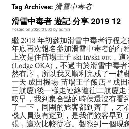
滑雪中毒者
Tag Archives:
滑雪中毒者 遊記 分享 2019 12
Posted on
2020/01/02
by
admin
繼 2018 年初參加滑雪中毒者行程之後
年底再次報名參加滑雪中毒者的行
上次是住苗場王子 ski in/ski ou
(Lodge OKA)，不過由於滑雪中
然有序，所以我又順利完成了一趟難
一天 成田機場-苗場王子飯店 * 成
三航廈)後一樣走連絡道往二航廈走
較早，我到集合點的時侯還沒有看
了一下，同團的旅客都到齊了，才看
機人員沒有遲到，是我們旅客早到了
張，這次比較從容。觀察到一個現