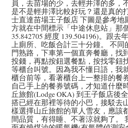
員，去苗場的少，去輕井澤的多，
是不是輕井澤比較好玩？還是真的打算去逛
士直達苗場王子飯店 下圖是參考地
方就在中間標示「中途休息站」那個
35.842705 經度 139.504196
上廁所、吃飯合計三十分鐘。 不同
門熟路，下車第一個直奔餐廳，找到
投錢，再點按鈕選餐點，按找零鈕
等櫃台叫號。因為我不懂日語，我
櫃台前等，看著櫃台上一整排的餐券
自己手上的餐券號碼，才知道什麼時侯
丘旅館(Lodge OKA) 到王子飯
搭已經在那裡等待的小巴，接駁去山
樣選擇山丘旅館的單人雪友，應該
間品質，有得睡、不著涼就夠了。 
面有燒煤油的暖氣機(有氣體偵測安