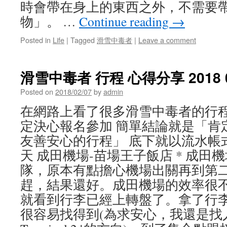
時會帶在身上的東西之外，不需要
物」。 …
Continue reading
→
Posted in
Life
|
Tagged
滑雪中毒者
|
Leave a comment
滑雪中毒者 行程 心得分享 2018 
Posted on
2018/02/07
by
admin
在網路上看了很多滑雪中毒者的行程
定決心報名參加 簡單結論就是「肯
友善安心的行程」 底下就以流水帳
天 成田機場-苗場王子飯店 * 成田
隊，原本有點擔心機場出關再到第
趕，結果還好。成田機場的效率很
就看到行李已經上轉盤了。拿了行
很容易找得到(為求安心，我還是找