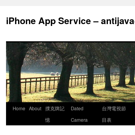
Skip
to
iPhone App Service – antija
content
Home
About
撲克牌記
Dated
台灣電視節
憶
Camera
目表