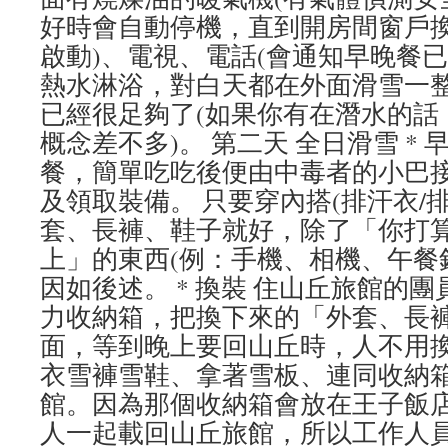
好時會自動停機，直到開房間窗戶
啟動)、電視、電話(會通知早晚餐已備
熱水淋浴，對白天都在外面滑雪一
已經很足夠了(如果你有在潛水的話
概念差不多)。 第二天 全日滑雪 *
餐，簡單吃吃後便由中毒者的小巴
及領取裝備。 只要穿內搭(排汗衣/
套、長褲、鞋子就好，除了「你打
上」的東西(例：手機、相機、午餐
因如後述。 * 換裝 住山丘旅館的
力收納箱，把換下來的「外套、長
面，等到晚上要回山丘時，人不用
衣雪褲雪鞋、拿著雪板、連同收納
館。因為那個收納箱會放在王子飯
人一起載回山丘旅館，所以工作人