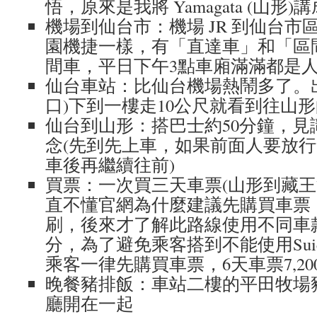
悟，原來是我將 Yamagata (山形)講成 
機場到仙台市：機場 JR 到仙台市
園機捷一樣，有「直達車」和「區
間車，平日下午3點車廂滿滿都是
仙台車站：比仙台機場熱鬧多了。
口)下到一樓走10公尺就看到往山形
仙台到山形：搭巴士約50分鐘，見
念(先到先上車，如果前面人要放
車後再繼續往前)
買票：一次買三天車票(山形到藏王
直不懂官網為什麼建議先購買車票，明
刷，後來才了解此路線使用不同車
分，為了避免乘客搭到不能使用Sui
乘客一律先購買車票，6天車票7,20
晚餐豬排飯：車站二樓的平田牧場
廳開在一起