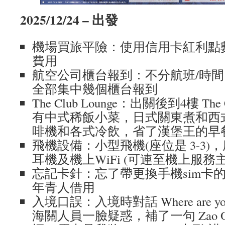
2025/12/24 – 出發
機場買旅平險：使用信用卡紅利點
費用
航空公司櫃台報到：不分航班/時
全部集中幾個櫃台報到
The Club Lounge：出關後到4樓 The
有中式稀飯小菜，日式關東煮和西
啡機和各式冷飲，省了漢堡王的早
飛機設備：小型飛機(座位是 3-3
耳機及機上WiFi (可連至機上服務
忘記卡針：忘了帶更換手機sim卡
年青人借用
入境口誤：入境時對話 Where are you g
海關人員一臉疑惑，補了一句 Zao O