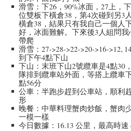
滑雪：下26，90%冰面，27上，
位雙板下橫倉38，第4次碰到另3
橫倉38，結果只有我自己一個人下
好，冰面難解。下來後3人組問我
帶爬
滑雪：27->28->22->20->16->12
到下午4點下山
下山：末班下山2號纜車是4點30
隊排到纜車站外面，等搭上纜車下
點56分
公車：半跑步趕到公車站，順利趕
形
晚餐：中華料理蟹肉炒飯，蟹肉
一模一樣
今日數據：16.13 公里，最高時速 4