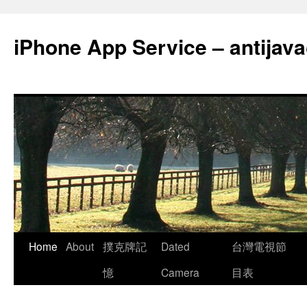
Skip
to
iPhone App Service – antija
content
Home
About
撲克牌記
Dated
台灣電視節
憶
Camera
目表