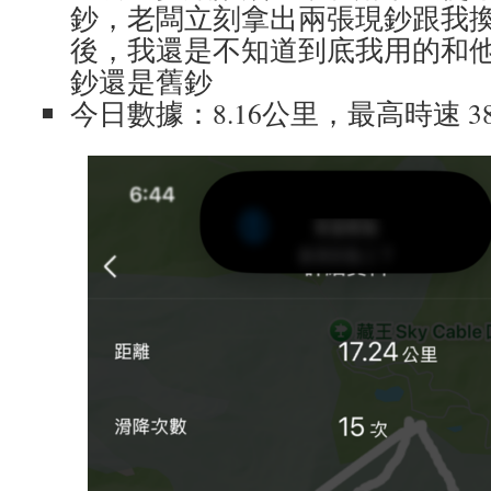
鈔，老闆立刻拿出兩張現鈔跟我
後，我還是不知道到底我用的和
鈔還是舊鈔
今日數據：8.16公里，最高時速 38.