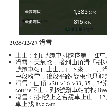
2025/12/27 滑雪
上山：到1號纜車排隊搭第一班車
滑雪：天氣陰，搭到山頂滑「樹冰原 c
號纜車站再上山頂再下來，一共滑
中段粉雪，後段平路(雙板也只能走
滑雪：山頂->20->16->33, 35
course下山，到5號纜車站前找 live 
滑雪：搭4號上之台纜車上山，12,1
車上找 live cam