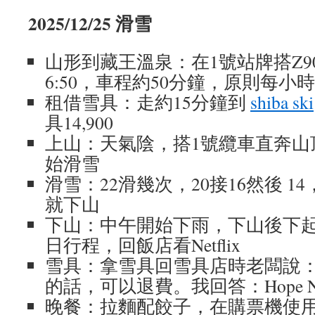
2025/12/25 滑雪
山形到藏王溫泉：在1號站牌搭Z9
6:50，車程約50分鐘，原則每小
租借雪具：走約15分鐘到
shiba ski
具14,900
上山：天氣陰，搭1號纜車直奔山
始滑雪
滑雪：22滑幾次，20接16然後 
就下山
下山：中午開始下雨，下山後下
日行程，回飯店看Netflix
雪具：拿雪具回雪具店時老闆說
的話，可以退費。我回答：Hope N
晚餐：拉麵配餃子，在購票機使