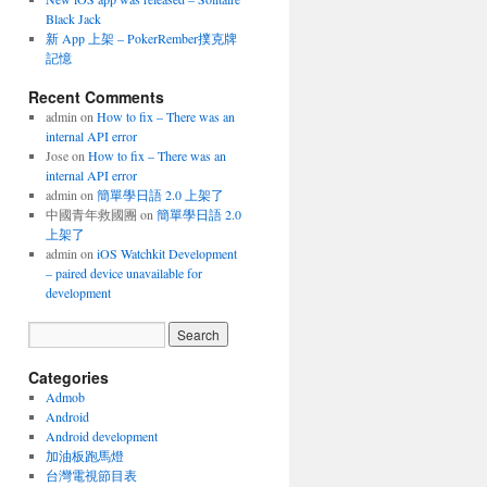
Black Jack
新 App 上架 – PokerRember撲克牌
記憶
Recent Comments
admin
on
How to fix – There was an
internal API error
Jose
on
How to fix – There was an
internal API error
admin
on
簡單學日語 2.0 上架了
中國青年救國團
on
簡單學日語 2.0
上架了
admin
on
iOS Watchkit Development
– paired device unavailable for
development
Categories
Admob
Android
Android development
加油板跑馬燈
台灣電視節目表