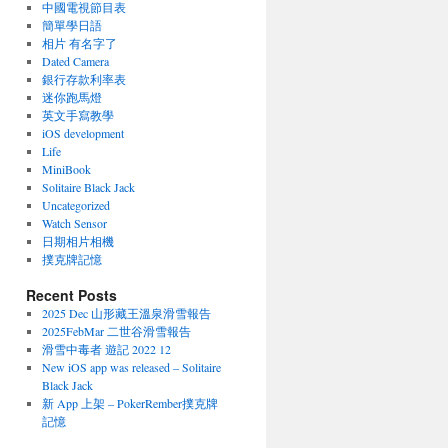
中國電視節目表
簡單學日語
相片 有名字了
Dated Camera
銀行存款利率表
迷你跑馬燈
英文手寫教學
iOS development
Life
MiniBook
Solitaire Black Jack
Uncategorized
Watch Sensor
日期相片相機
撲克牌記憶
Recent Posts
2025 Dec 山形藏王溫泉滑雪報告
2025FebMar 二世谷滑雪報告
滑雪中毒者 遊記 2022 12
New iOS app was released – Solitaire
Black Jack
新 App 上架 – PokerRember撲克牌
記憶