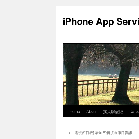
Skip
to
iPhone App Serv
content
Home
About
撲克牌記憶
Date
←
[電視節目表] 增加三個頻道節目資訊