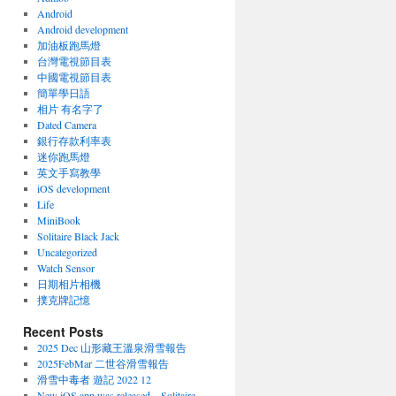
Android
Android development
加油板跑馬燈
台灣電視節目表
中國電視節目表
簡單學日語
相片 有名字了
Dated Camera
銀行存款利率表
迷你跑馬燈
英文手寫教學
iOS development
Life
MiniBook
Solitaire Black Jack
Uncategorized
Watch Sensor
日期相片相機
撲克牌記憶
Recent Posts
2025 Dec 山形藏王溫泉滑雪報告
2025FebMar 二世谷滑雪報告
滑雪中毒者 遊記 2022 12
New iOS app was released – Solitaire