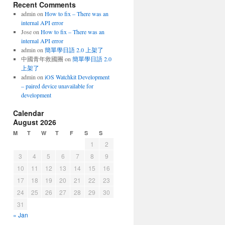
Recent Comments
admin
on
How to fix – There was an
internal API error
Jose
on
How to fix – There was an
internal API error
admin
on
簡單學日語 2.0 上架了
中國青年救國團
on
簡單學日語 2.0
上架了
admin
on
iOS Watchkit Development
– paired device unavailable for
development
Calendar
August 2026
M
T
W
T
F
S
S
1
2
3
4
5
6
7
8
9
10
11
12
13
14
15
16
17
18
19
20
21
22
23
24
25
26
27
28
29
30
31
« Jan