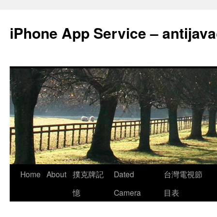
Skip
to
iPhone App Service – antija
content
Home
About
撲克牌記
Dated
台灣電視節
憶
Camera
目表