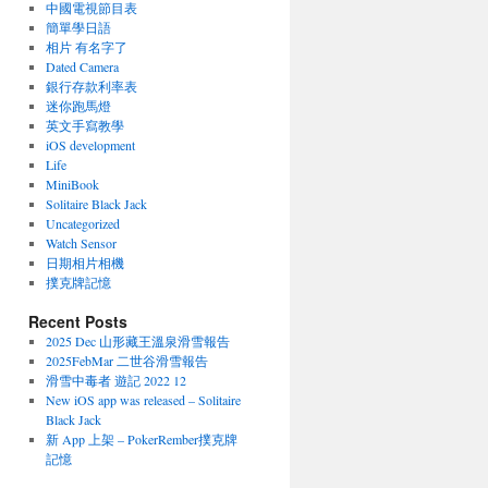
中國電視節目表
簡單學日語
相片 有名字了
Dated Camera
銀行存款利率表
迷你跑馬燈
英文手寫教學
iOS development
Life
MiniBook
Solitaire Black Jack
Uncategorized
Watch Sensor
日期相片相機
撲克牌記憶
Recent Posts
2025 Dec 山形藏王溫泉滑雪報告
2025FebMar 二世谷滑雪報告
滑雪中毒者 遊記 2022 12
New iOS app was released – Solitaire
Black Jack
新 App 上架 – PokerRember撲克牌
記憶