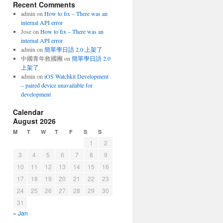
Recent Comments
admin
on
How to fix – There was an
internal API error
Jose
on
How to fix – There was an
internal API error
admin
on
簡單學日語 2.0 上架了
中國青年救國團
on
簡單學日語 2.0
上架了
admin
on
iOS Watchkit Development
– paired device unavailable for
development
Calendar
August 2026
M
T
W
T
F
S
S
1
2
3
4
5
6
7
8
9
10
11
12
13
14
15
16
17
18
19
20
21
22
23
24
25
26
27
28
29
30
31
« Jan