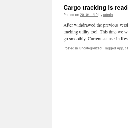
Cargo tracking is read
Posted on
2010/11/12
by
admin
After withdrawed the previous versi
tracking utility tool. This time we w
go smoothly. Current status : In 
Posted in
Uncategorized
|
Tagged
App
,
c