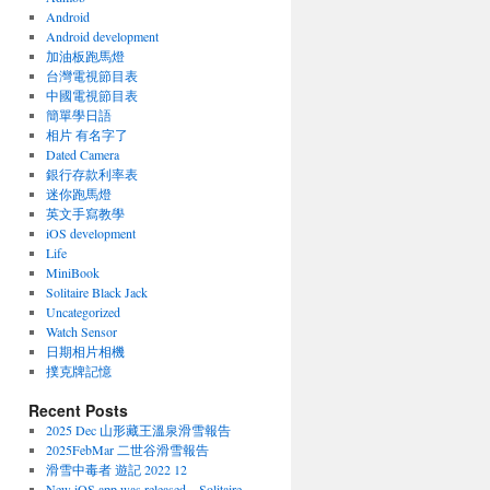
Android
Android development
加油板跑馬燈
台灣電視節目表
中國電視節目表
簡單學日語
相片 有名字了
Dated Camera
銀行存款利率表
迷你跑馬燈
英文手寫教學
iOS development
Life
MiniBook
Solitaire Black Jack
Uncategorized
Watch Sensor
日期相片相機
撲克牌記憶
Recent Posts
2025 Dec 山形藏王溫泉滑雪報告
2025FebMar 二世谷滑雪報告
滑雪中毒者 遊記 2022 12
New iOS app was released – Solitaire