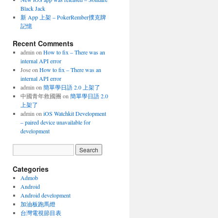
Black Jack
新 App 上架 – PokerRember撲克牌
記憶
Recent Comments
admin
on
How to fix – There was an
internal API error
Jose
on
How to fix – There was an
internal API error
admin
on
簡單學日語 2.0 上架了
中國青年救國團
on
簡單學日語 2.0
上架了
admin
on
iOS Watchkit Development
– paired device unavailable for
development
Categories
Admob
Android
Android development
加油板跑馬燈
台灣電視節目表