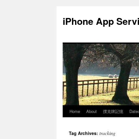
Skip
to
iPhone App Serv
content
Home
About
撲克牌記憶
Date
tracking
Tag Archives: