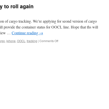
y to roll again
on of cargo tracking. We’re applying for seond version of cargo
ill provide the container status for OOCL line. Hope that ths will
Review …
Continue reading
→
on
argo
,
iphone
,
OOCL
,
tracking
|
Comments Off
Cargo
tracking
is
ready
to
roll
again